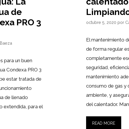
ua: La
calentado
ua de
Limpiando
dexa PRO 3
octubre 5, 2020
por
C
El mantenimiento d
 Baeza
de forma regular es
completamente esen
s para un buen
seguridad, eficienci
agua Condexa PRO 3
mantenimiento adec
be estar tratada de
consumo de gas y d
funcionamiento
ambiente, y asegura
ua de llenado
del calentador. Man
o extendida, para el
READ MORE