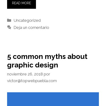
READ MORE
Categorías
Uncategorized
Deja un comentario
5 common myths about
graphic design
noviembre 26, 2018
por
victor@topwebpuebla.com