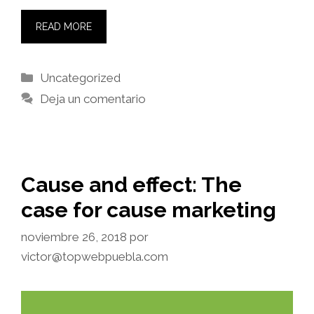
READ MORE
Categorías
Uncategorized
Deja un comentario
Cause and effect: The
case for cause marketing
noviembre 26, 2018
por
victor@topwebpuebla.com